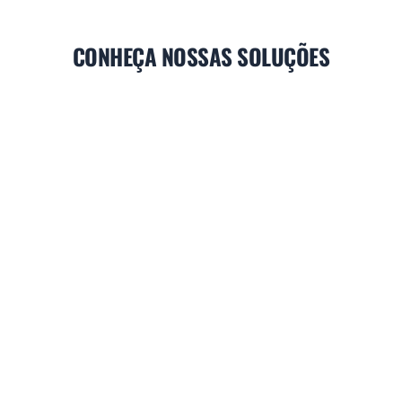
CONHEÇA NOSSAS SOLUÇÕES
PLACAS E INVERSORES
Fazemos consertos em placas
e inversores.